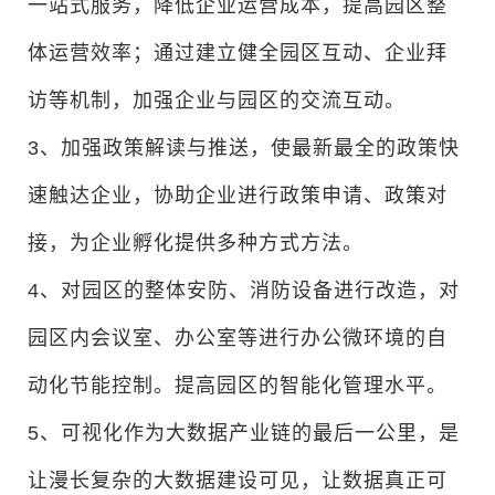
一站式服务，降低企业运营成本，提高园区整
体运营效率；通过建立健全园区互动、企业拜
访等机制，加强企业与园区的交流互动。
3、加强政策解读与推送，使最新最全的政策快
速触达企业，协助企业进行政策申请、政策对
接，为企业孵化提供多种方式方法。
4、对园区的整体安防、消防设备进行改造，对
园区内会议室、办公室等进行办公微环境的自
动化节能控制。提高园区的智能化管理水平。
5、可视化作为大数据产业链的最后一公里，是
让漫长复杂的大数据建设可见，让数据真正可