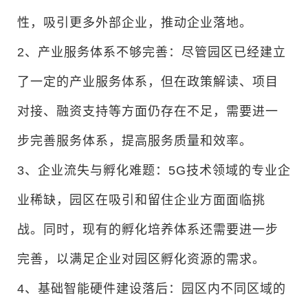
性，吸引更多外部企业，推动企业落地。
2、产业服务体系不够完善：尽管园区已经建立
了一定的产业服务体系，但在政策解读、项目
对接、融资支持等方面仍存在不足，需要进一
步完善服务体系，提高服务质量和效率。
3、企业流失与孵化难题：5G技术领域的专业企
业稀缺，园区在吸引和留住企业方面面临挑
战。同时，现有的孵化培养体系还需要进一步
完善，以满足企业对园区孵化资源的需求。
4、基础智能硬件建设落后：园区内不同区域的