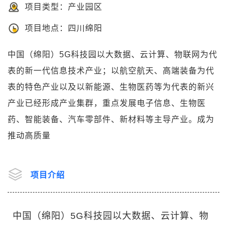
项目类型：产业园区
项目地点：四川绵阳
中国（绵阳）5G科技园以大数据、云计算、物联网为代
表的新一代信息技术产业；以航空航天、高端装备为代
表的特色产业以及以新能源、生物医药等为代表的新兴
产业已经形成产业集群，重点发展电子信息、生物医
药、智能装备、汽车零部件、新材料等主导产业。成为
推动高质量
项目介绍
中国（绵阳）5G科技园以大数据、云计算、物