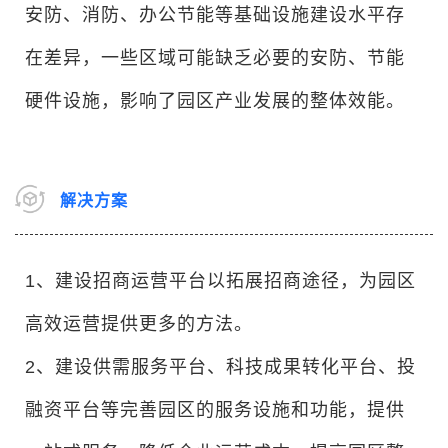
安防、消防、办公节能等基础设施建设水平存
在差异，一些区域可能缺乏必要的安防、节能
硬件设施，影响了园区产业发展的整体效能。
解决方案
1、建设招商运营平台以拓展招商途径，为园区
高效运营提供更多的方法。
2、建设供需服务平台、科技成果转化平台、投
融资平台等完善园区的服务设施和功能，提供