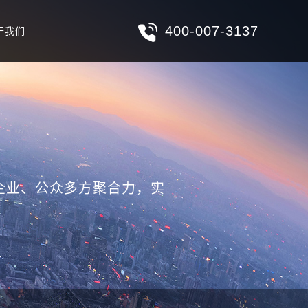
400-007-3137
于我们
企业、公众多方聚合力，实