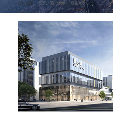
您的位置：
首页
>
客户案例
>
项目列表