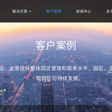
解决方案
客户案例
新闻中心
关
客户案例
目标，全面提升整体园区管理和服务水平，园区、
现园区可持续发展。