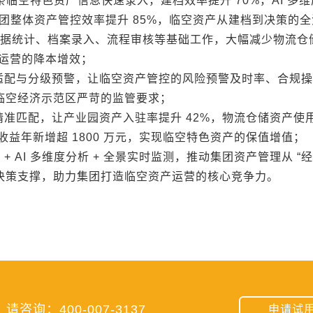
 万条临空特色资产信息快速录入，建档效率提升 70%，AI
集团整体资产管控效率提升 85%，临空资产从建档到决策的
 人工数据统计、档案录入、流程审核等基础工作，大幅减少物流
产运营的降本增效；
程适配与分级预警，让临空资产管控的风险预警及时率、合规操
临空经济示范区严苛的监管要求；
精准匹配，让产业园资产入驻率提升 42%，物流仓储资产使
活收益年新增超 1800 万元，实现临空特色资产的保值增值；
AI 多维度分析 + 全景实时监测，推动集团资产管理从 “经验驱
决策支撑，助力集团打造临空资产运营的核心竞争力。
咨询：400-007-3137
申请试