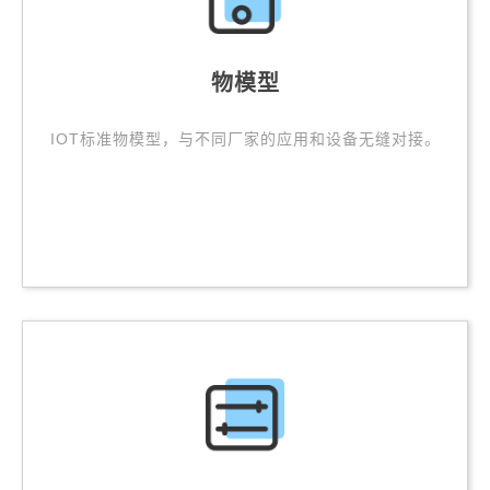
物模型
IOT标准物模型，与不同厂家的应用和设备无缝对接。