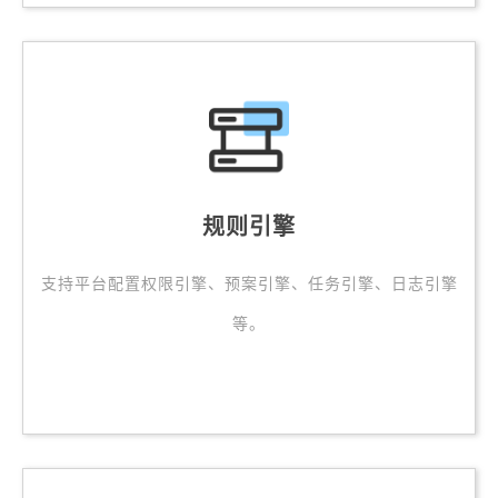
规则引擎
支持平台配置权限引擎、预案引擎、任务引擎、日志引擎
等。