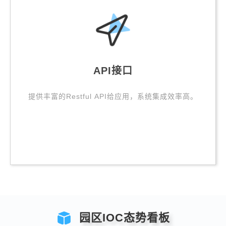
API接口
提供丰富的Restful API给应用，系统集成效率高。
园区IOC态势看板