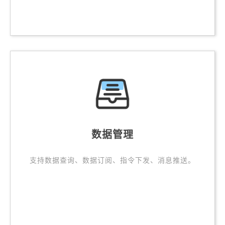
数据管理
支持数据查询、数据订阅、指令下发、消息推送。