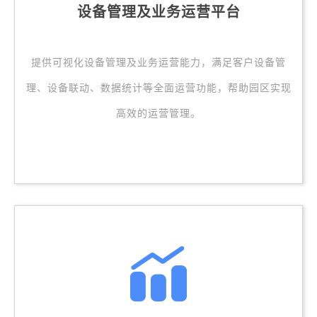
设备管理及业务运营平台
提供可视化设备管理及业务运营能力，满足客户设备管
理、设备联动、数据统计等全面运营功能，帮助园区实现
高效的运营管理。