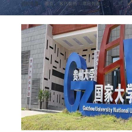
您的位置：
首页
>
客户案例
>
项目列表