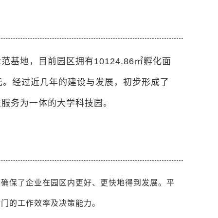
地，目前园区拥有10124.86㎡孵化面
7万元。经过近几年的建设与发展，初步形成了
技服务为一体的大学科技园。
，确保了企业在园区内更好、更快地得到发展。平
部门的工作效率及决策能力。