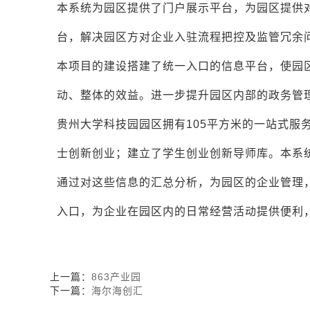
本系统为园区提供了门户展示平台，为园区提供
台，解决园区方对企业入驻流程把控及监管冗余
本项目的建设搭建了统一入口的信息平台，使园
动、整体的效益。进一步提升园区内部的政务管
贵州大学科技园园区拥有105平方米的一站式服务
士创新创业；建立了学生创业创新导师库。本系
通过对这些信息的汇总分析，为园区的企业管理
入口，为企业在园区内的日常经营活动提供便利
上一篇：
863产业园
下一篇：
海尔海创汇