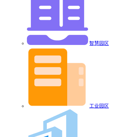
智慧园区
工业园区