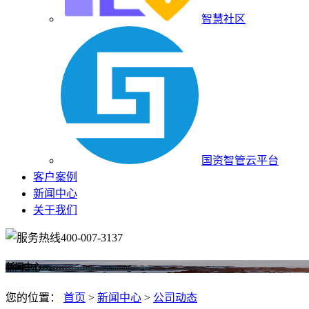
智慧社区
国资智管云平台
客户案例
新闻中心
关于我们
400-007-3137
新闻中心
您的位置：
首页
>
新闻中心
>
公司动态