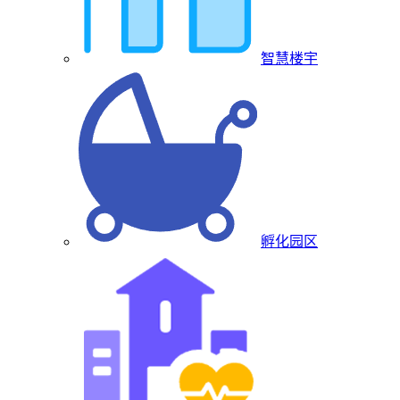
智慧楼宇
孵化园区