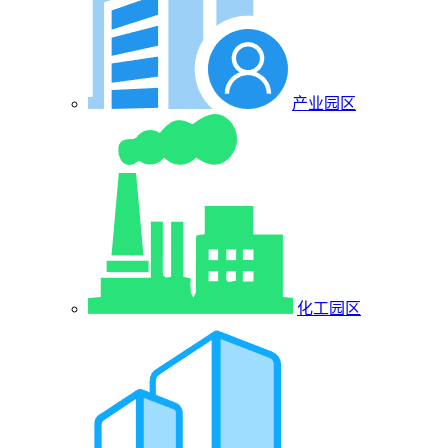
产业园区
化工园区