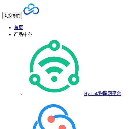
切换导航
首页
产品中心
Hy-link物联网平台